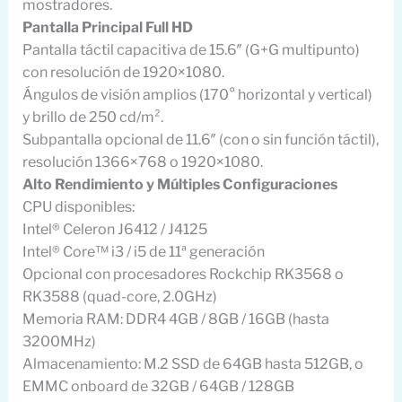
mostradores.
Pantalla Principal Full HD
Pantalla táctil capacitiva de 15.6″ (G+G multipunto)
con resolución de 1920×1080.
Ángulos de visión amplios (170° horizontal y vertical)
y brillo de 250 cd/m².
Subpantalla opcional de 11.6″ (con o sin función táctil),
resolución 1366×768 o 1920×1080.
Alto Rendimiento y Múltiples Configuraciones
CPU disponibles:
Intel® Celeron J6412 / J4125
Intel® Core™ i3 / i5 de 11ª generación
Opcional con procesadores Rockchip RK3568 o
RK3588 (quad-core, 2.0GHz)
Memoria RAM: DDR4 4GB / 8GB / 16GB (hasta
3200MHz)
Almacenamiento: M.2 SSD de 64GB hasta 512GB, o
EMMC onboard de 32GB / 64GB / 128GB